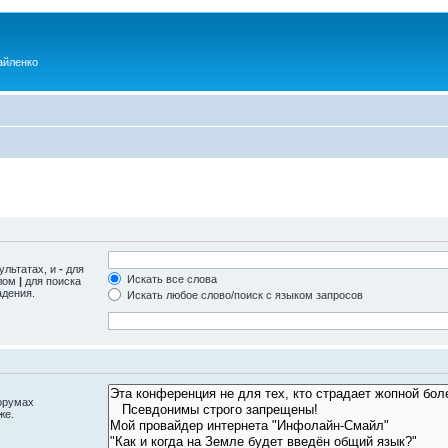
айленко
ультатах, и
-
для
Искать все слова
олом
|
для поиска
адения.
Искать любое слово/поиск с языком запросов
орумах
же.