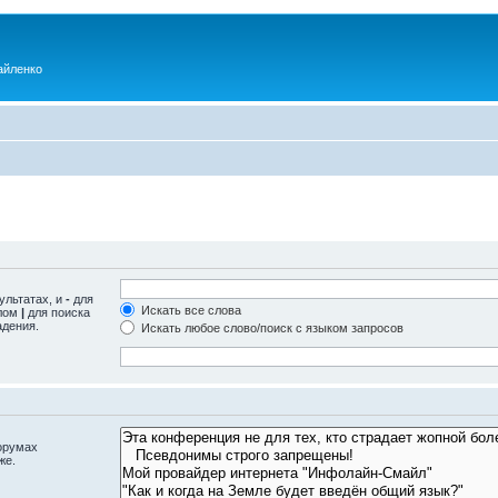
айленко
ультатах, и
-
для
Искать все слова
олом
|
для поиска
адения.
Искать любое слово/поиск с языком запросов
орумах
же.