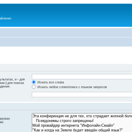
айленко
ультатах, и
-
для
Искать все слова
олом
|
для поиска
адения.
Искать любое слово/поиск с языком запросов
орумах
же.