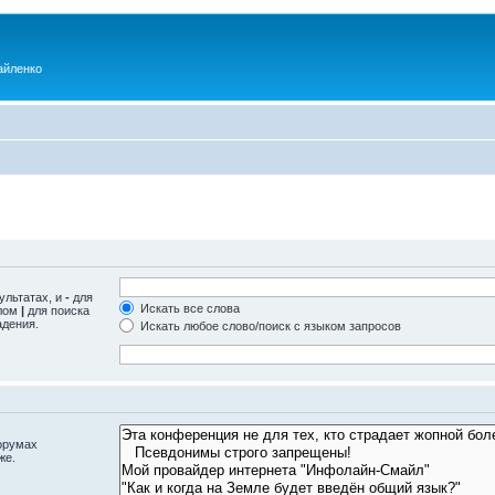
айленко
ультатах, и
-
для
Искать все слова
олом
|
для поиска
адения.
Искать любое слово/поиск с языком запросов
орумах
же.