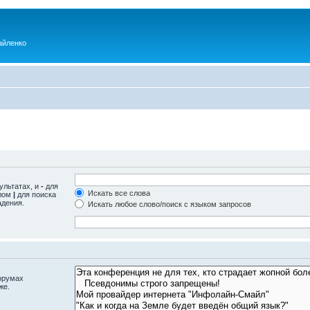
айленко
ультатах, и
-
для
Искать все слова
олом
|
для поиска
адения.
Искать любое слово/поиск с языком запросов
орумах
же.