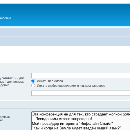
айленко
ультатах, и
-
для
Искать все слова
олом
|
для поиска
адения.
Искать любое слово/поиск с языком запросов
орумах
же.