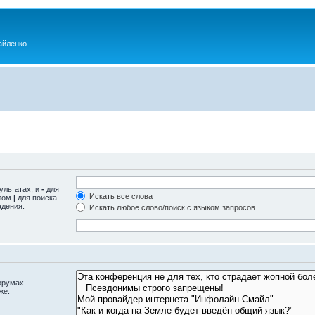
айленко
ультатах, и
-
для
Искать все слова
олом
|
для поиска
адения.
Искать любое слово/поиск с языком запросов
орумах
же.