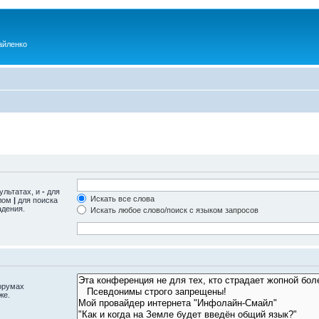
айленко
ультатах, и
-
для
Искать все слова
олом
|
для поиска
адения.
Искать любое слово/поиск с языком запросов
орумах
же.