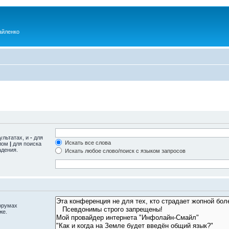
айленко
ультатах, и
-
для
Искать все слова
олом
|
для поиска
адения.
Искать любое слово/поиск с языком запросов
орумах
же.