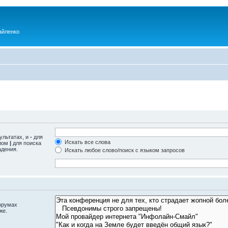
айленко
ультатах, и
-
для
Искать все слова
олом
|
для поиска
адения.
Искать любое слово/поиск с языком запросов
орумах
же.