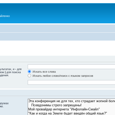
айленко
ультатах, и
-
для
Искать все слова
олом
|
для поиска
адения.
Искать любое слово/поиск с языком запросов
орумах
же.