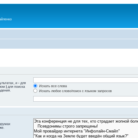
айленко
ультатах, и
-
для
Искать все слова
олом
|
для поиска
адения.
Искать любое слово/поиск с языком запросов
орумах
же.