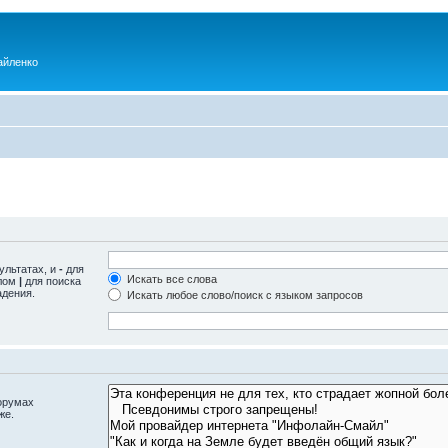
айленко
ультатах, и
-
для
Искать все слова
олом
|
для поиска
адения.
Искать любое слово/поиск с языком запросов
орумах
же.