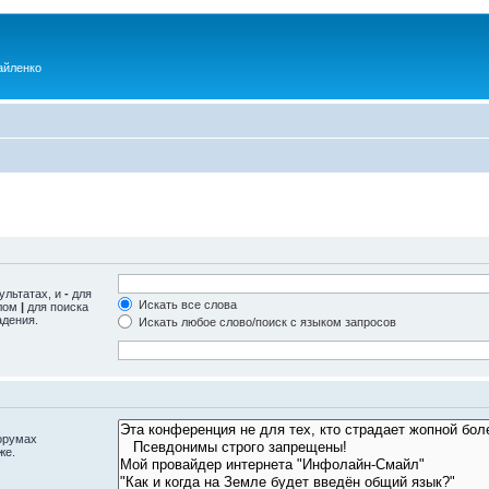
айленко
ультатах, и
-
для
Искать все слова
олом
|
для поиска
адения.
Искать любое слово/поиск с языком запросов
орумах
же.