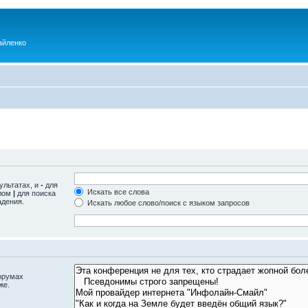
айленко
ультатах, и
-
для
Искать все слова
олом
|
для поиска
адения.
Искать любое слово/поиск с языком запросов
орумах
же.