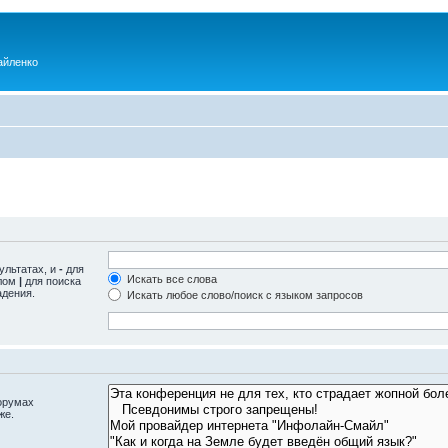
айленко
ультатах, и
-
для
Искать все слова
олом
|
для поиска
адения.
Искать любое слово/поиск с языком запросов
орумах
же.