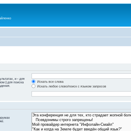
айленко
ультатах, и
-
для
Искать все слова
олом
|
для поиска
адения.
Искать любое слово/поиск с языком запросов
орумах
же.