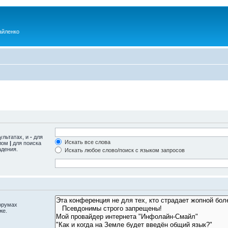
айленко
ультатах, и
-
для
Искать все слова
олом
|
для поиска
адения.
Искать любое слово/поиск с языком запросов
орумах
же.