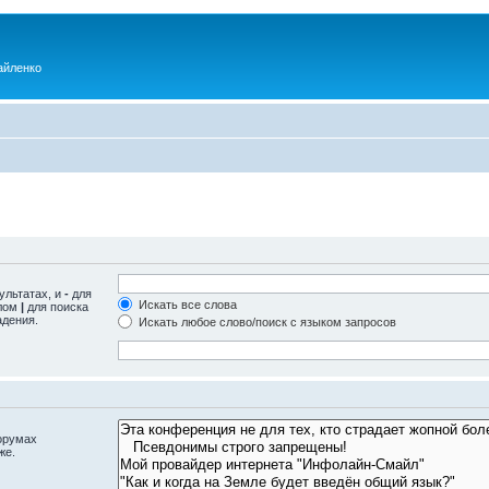
айленко
ультатах, и
-
для
Искать все слова
олом
|
для поиска
адения.
Искать любое слово/поиск с языком запросов
орумах
же.