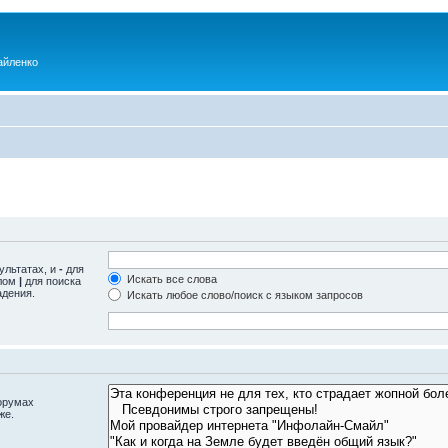
айленко
ультатах, и
-
для
Искать все слова
олом
|
для поиска
адения.
Искать любое слово/поиск с языком запросов
орумах
же.