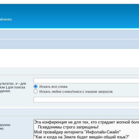
айленко
ультатах, и
-
для
Искать все слова
олом
|
для поиска
адения.
Искать любое слово/поиск с языком запросов
орумах
же.