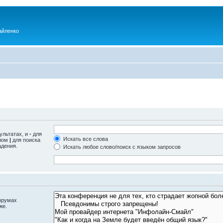
айленко
ультатах, и
-
для
Искать все слова
олом
|
для поиска
адения.
Искать любое слово/поиск с языком запросов
орумах
же.