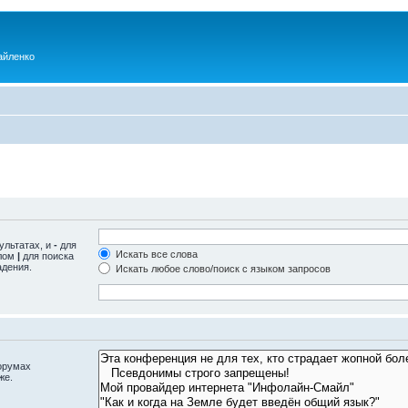
айленко
ультатах, и
-
для
Искать все слова
олом
|
для поиска
адения.
Искать любое слово/поиск с языком запросов
орумах
же.