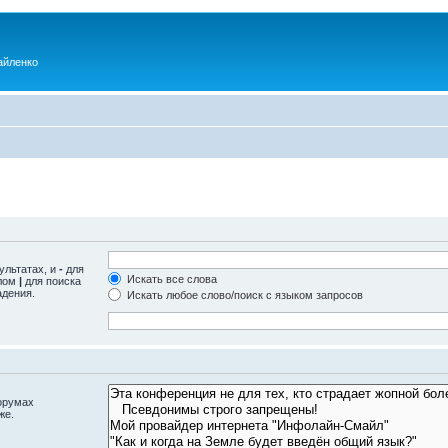
айленко
ультатах, и
-
для
Искать все слова
олом
|
для поиска
адения.
Искать любое слово/поиск с языком запросов
орумах
же.