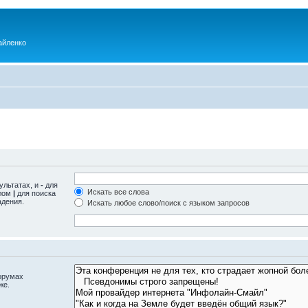
айленко
ультатах, и
-
для
Искать все слова
олом
|
для поиска
адения.
Искать любое слово/поиск с языком запросов
орумах
же.