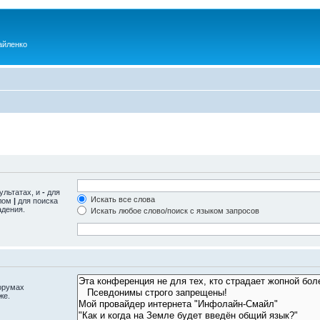
айленко
ультатах, и
-
для
Искать все слова
олом
|
для поиска
адения.
Искать любое слово/поиск с языком запросов
орумах
же.