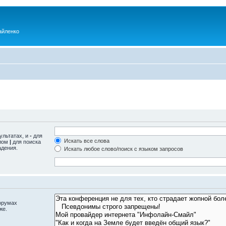
айленко
ультатах, и
-
для
Искать все слова
олом
|
для поиска
адения.
Искать любое слово/поиск с языком запросов
орумах
же.