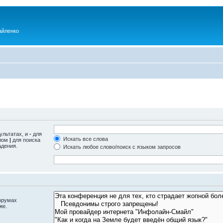
айленко
ультатах, и
-
для
Искать все слова
олом
|
для поиска
адения.
Искать любое слово/поиск с языком запросов
орумах
же.