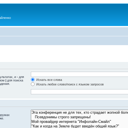
айленко
ультатах, и
-
для
Искать все слова
олом
|
для поиска
адения.
Искать любое слово/поиск с языком запросов
орумах
же.