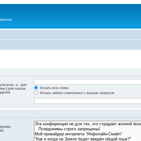
айленко
ультатах, и
-
для
Искать все слова
олом
|
для поиска
адения.
Искать любое слово/поиск с языком запросов
орумах
же.