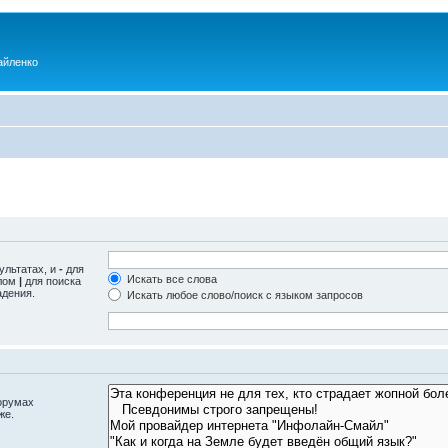
айленко
ультатах, и
-
для
Искать все слова
олом
|
для поиска
адения.
Искать любое слово/поиск с языком запросов
орумах
же.