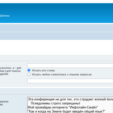
айленко
ультатах, и
-
для
Искать все слова
олом
|
для поиска
адения.
Искать любое слово/поиск с языком запросов
орумах
же.