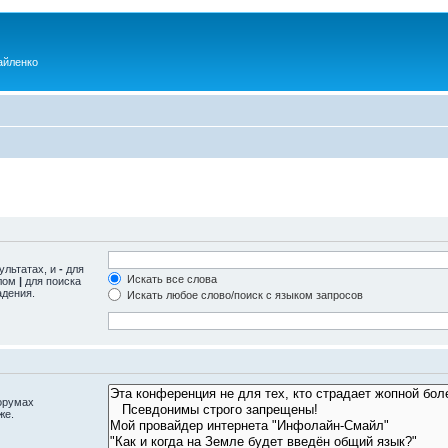
айленко
ультатах, и
-
для
Искать все слова
олом
|
для поиска
адения.
Искать любое слово/поиск с языком запросов
орумах
же.