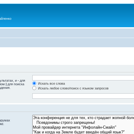
айленко
ультатах, и
-
для
Искать все слова
олом
|
для поиска
адения.
Искать любое слово/поиск с языком запросов
орумах
же.