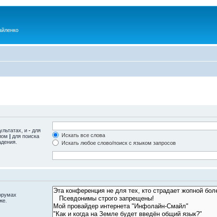
айленко
ультатах, и
-
для
Искать все слова
олом
|
для поиска
адения.
Искать любое слово/поиск с языком запросов
орумах
же.