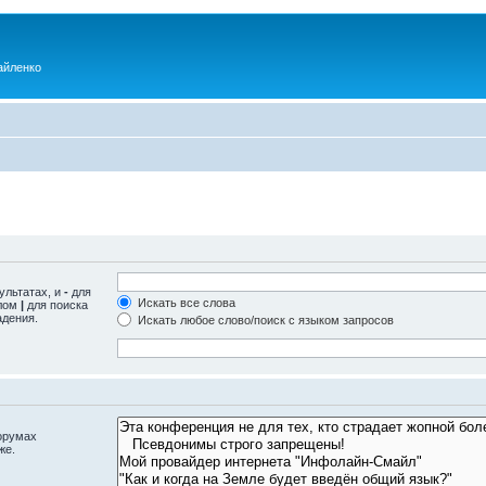
айленко
ультатах, и
-
для
Искать все слова
олом
|
для поиска
адения.
Искать любое слово/поиск с языком запросов
орумах
же.