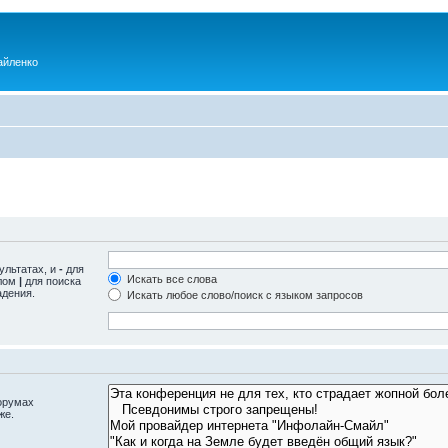
айленко
ультатах, и
-
для
Искать все слова
олом
|
для поиска
адения.
Искать любое слово/поиск с языком запросов
орумах
же.