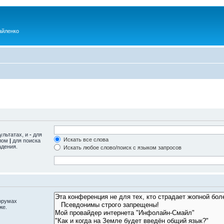
айленко
ультатах, и
-
для
Искать все слова
олом
|
для поиска
адения.
Искать любое слово/поиск с языком запросов
орумах
же.