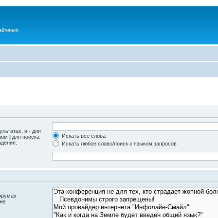
айленко
ультатах, и
-
для
Искать все слова
олом
|
для поиска
адения.
Искать любое слово/поиск с языком запросов
орумах
же.