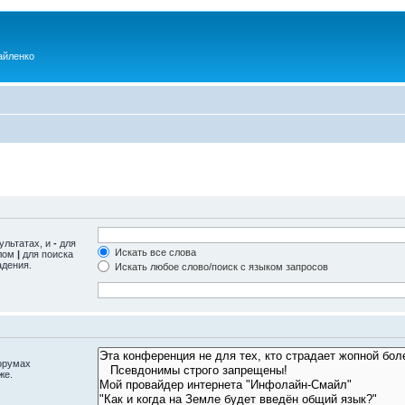
айленко
ультатах, и
-
для
Искать все слова
олом
|
для поиска
адения.
Искать любое слово/поиск с языком запросов
орумах
же.