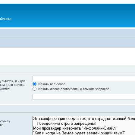
айленко
ультатах, и
-
для
Искать все слова
олом
|
для поиска
адения.
Искать любое слово/поиск с языком запросов
орумах
же.