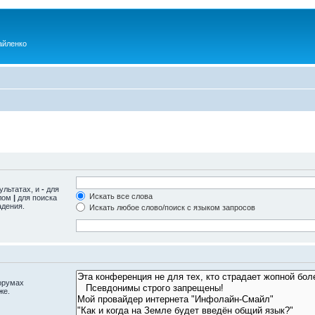
айленко
ультатах, и
-
для
Искать все слова
олом
|
для поиска
адения.
Искать любое слово/поиск с языком запросов
орумах
же.