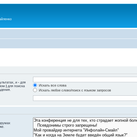
айленко
ультатах, и
-
для
Искать все слова
олом
|
для поиска
адения.
Искать любое слово/поиск с языком запросов
орумах
же.