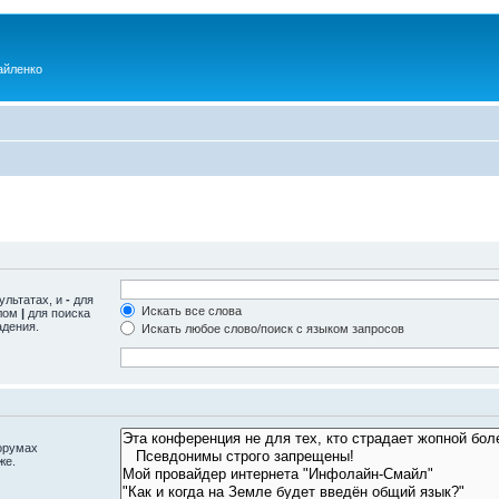
айленко
ультатах, и
-
для
Искать все слова
олом
|
для поиска
адения.
Искать любое слово/поиск с языком запросов
орумах
же.