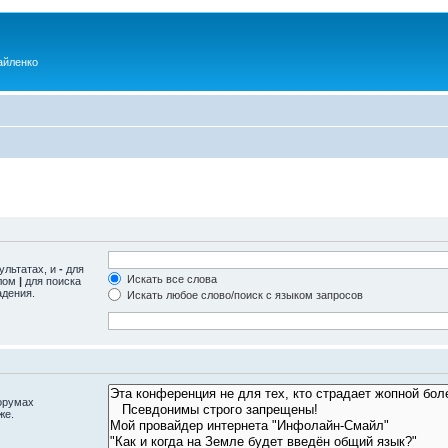
айленко
ультатах, и
-
для
Искать все слова
олом
|
для поиска
адения.
Искать любое слово/поиск с языком запросов
орумах
же.