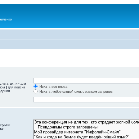
айленко
ультатах, и
-
для
Искать все слова
олом
|
для поиска
адения.
Искать любое слово/поиск с языком запросов
орумах
же.