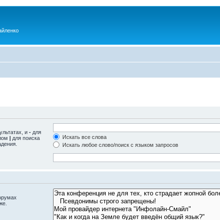
айленко
ультатах, и
-
для
Искать все слова
олом
|
для поиска
адения.
Искать любое слово/поиск с языком запросов
орумах
же.