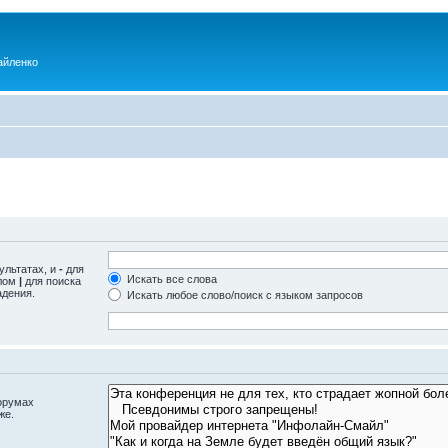
айленко
ультатах, и
-
для
Искать все слова
олом
|
для поиска
адения.
Искать любое слово/поиск с языком запросов
орумах
же.