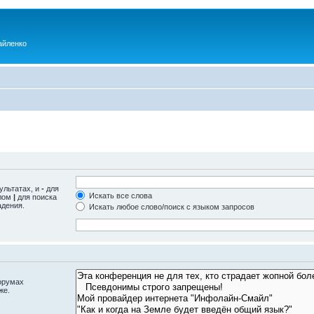
айленко
ультатах, и
-
для
Искать все слова
олом
|
для поиска
адения.
Искать любое слово/поиск с языком запросов
орумах
же.