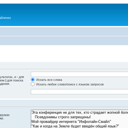
айленко
ультатах, и
-
для
Искать все слова
олом
|
для поиска
адения.
Искать любое слово/поиск с языком запросов
орумах
же.